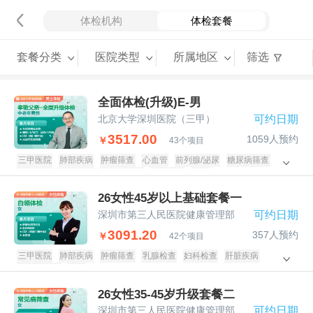
体检机构
体检套餐
套餐分类
医院类型
所属地区
筛选
全面体检(升级)E-男
北京大学深圳医院（三甲）
可约日期
3517.00
1059人预约
￥
43个项目
三甲医院
肺部疾病
肿瘤筛查
心血管
前列腺/泌尿
糖尿病筛查
头部检查
肝脏疾病
甲状腺疾病
颈腰椎病
男士
26女性45岁以上基础套餐一
深圳市第三人民医院健康管理部
可约日期
3091.20
357人预约
￥
42个项目
三甲医院
肺部疾病
肿瘤筛查
乳腺检查
妇科检查
肝脏疾病
甲状腺疾病
女士
26女性35-45岁升级套餐二
深圳市第三人民医院健康管理部
可约日期