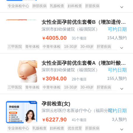
专业体检中心
肺部疾病
乳腺检查
妇科检查
肝脏疾病
甲状腺疾病
女士
女性全面孕前优生套餐B（增加遗传病筛
深圳市妇幼保健院（福强院区）
可约日期
4005.00
154人预约
￥
31个项目
三甲医院
青年体检
中青年体检
18-30岁
30-49岁
肝肾疾病
糖尿病
甲状腺病
遗传病
子宫附件
阴道宫颈
乳腺疾病
传染病
孕前体检
女性专享
女性全面孕前优生套餐A（增加叶酸还原
深圳市妇幼保健院（福强院区）
可约日期
3094.00
155人预约
￥
28个项目
三甲医院
青年体检
中青年体检
18-30岁
30-49岁
肝肾疾病
糖尿病
甲状腺病
遗传病
子宫附件
阴道宫颈
乳腺疾病
传染病
孕前体检
女性专享
孕前检查(女)
深圳云杉医疗名医诊疗中心（福田分院）
可约日期
6227.90
3人预约
￥
41个项目
专业体检中心
乳腺检查
妇科检查
优生优育
肝脏疾病