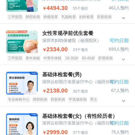
4494.30
461人预约
￥
55个项目
三甲医院
肺部疾病
肿瘤筛查
乳腺检查
妇科检查
肝脏疾病
甲状腺疾病
颈腰椎病
女士
女性常规孕前优生套餐
深圳市妇幼保健院（福强院区）
可约日期
2334.00
693人预约
￥
23个项目
三甲医院
青年体检
中青年体检
18-30岁
30-49岁
肝肾疾病
糖尿病
甲状腺病
子宫附件
阴道宫颈
乳腺疾病
传染病
孕前体检
青年
中青年
基础体检套餐(男)
深圳云杉医疗名医诊疗中心（福田分院）
可约日期
2138.00
67人预约
￥
32个项目
专业体检中心
肺部疾病
肝脏疾病
甲状腺疾病
男士
基础体检套餐(女)（有性经历者）
深圳云杉医疗名医诊疗中心（福田分院）
可约日期
2999.00
75人预约
￥
37个项目