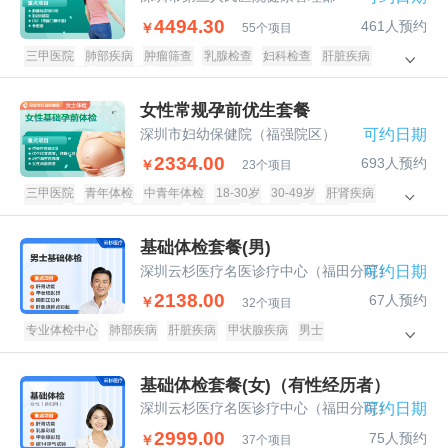
4494.30
461人预约
￥
55个项目
三甲医院
肺部疾病
肿瘤筛查
乳腺检查
妇科检查
肝脏疾病
甲状腺疾病
颈腰椎病
女士
女性常规孕前优生套餐
深圳市妇幼保健院（福强院区）
可约日期
2334.00
693人预约
￥
23个项目
三甲医院
青年体检
中青年体检
18-30岁
30-49岁
肝肾疾病
糖尿病
甲状腺病
子宫附件
阴道宫颈
乳腺疾病
传染病
孕前体检
青年
中青年
基础体检套餐(男)
深圳云杉医疗名医诊疗中心（福田分院）
可约日期
2138.00
67人预约
￥
32个项目
专业体检中心
肺部疾病
肝脏疾病
甲状腺疾病
男士
基础体检套餐(女)（有性经历者）
深圳云杉医疗名医诊疗中心（福田分院）
可约日期
2999.00
75人预约
￥
37个项目