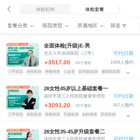
体检机构
体检套餐
套餐分类
医院类型
所属地区
筛选
全面体检(升级)E-男
北京大学深圳医院（三甲）
可约日期
3517.00
1059人预约
￥
43个项目
三甲医院
肺部疾病
肿瘤筛查
心血管
前列腺/泌尿
糖尿病筛查
头部检查
肝脏疾病
甲状腺疾病
颈腰椎病
男士
26女性45岁以上基础套餐一
深圳市第三人民医院健康管理部
可约日期
3091.20
357人预约
￥
42个项目
三甲医院
肺部疾病
肿瘤筛查
乳腺检查
妇科检查
肝脏疾病
甲状腺疾病
女士
26女性35-45岁升级套餐二
深圳市第三人民医院健康管理部
可约日期