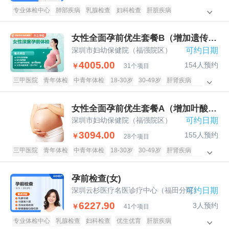
专业体检中心
肺部疾病
乳腺检查
妇科检查
肝脏疾病
甲状腺疾病
女士
女性全面孕前优生套餐B（增加遗传病筛
深圳市妇幼保健院（福强院区）
可约日期
4005.00
154人预约
￥
31个项目
三甲医院
青年体检
中青年体检
18-30岁
30-49岁
肝肾疾病
糖尿病
甲状腺病
遗传病
子宫附件
阴道宫颈
乳腺疾病
传染病
孕前体检
女性专享
女性全面孕前优生套餐A（增加叶酸还原
深圳市妇幼保健院（福强院区）
可约日期
3094.00
155人预约
￥
28个项目
三甲医院
青年体检
中青年体检
18-30岁
30-49岁
肝肾疾病
糖尿病
甲状腺病
遗传病
子宫附件
阴道宫颈
乳腺疾病
传染病
孕前体检
女性专享
孕前检查(女)
深圳云杉医疗名医诊疗中心（福田分院）
可约日期
6227.90
3人预约
￥
41个项目
专业体检中心
乳腺检查
妇科检查
优生优育
肝脏疾病