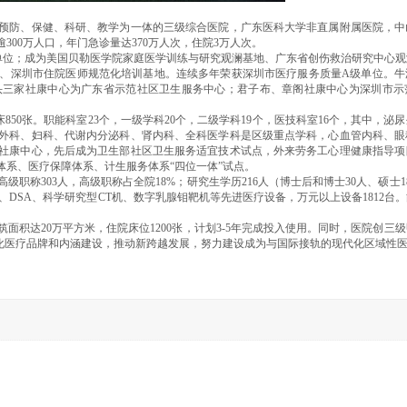
预防、保健、科研、教学为一体的三级综合医院，广东医科大学非直属附属医院，中
00万人口，年门急诊量达370万人次，住院3万人次。
范单位；成为美国贝勒医学院家庭医学训练与研究观澜基地、广东省创伤救治研究中心
、深圳市住院医师规范化培训基地。连续多年荣获深圳市医疗服务质量A级单位。牛
头三家社康中心为广东省示范社区卫生服务中心；君子布、章阁社康中心为深圳市示
病床850张。职能科室23个，一级学科20个，二级学科19个，医技科室16个，其中，泌
外科、妇科、代谢内分泌科、肾内科、全科医学科是区级重点学科，心血管内科、眼
个社康中心，先后成为卫生部社区卫生服务适宜技术试点，外来劳务工心理健康指导项
系、医疗保障体系、计生服务体系“四位一体”试点。
级职称303人，高级职称占全院18%；研究生学历216人（博士后和博士30人、硕士1
I、DSA、科学研究型CT机、数字乳腺钼靶机等先进医疗设备，万元以上设备1812台
积达20万平方米，住院床位1200张，计划3-5年完成投入使用。同时，医院创三
深化医疗品牌和内涵建设，推动新跨越发展，努力建设成为与国际接轨的现代化区域性