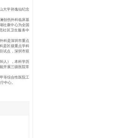
山大学孙逸仙纪念
观澜创伤外科临床基
湖社康中心为全国
范社区卫生服务中
尿外科是深圳市重点
科是区级重点学科
目试点，深圳市双
86人），本科学历
。能开展三级医院常
级甲等综合性医院工
医疗中心。