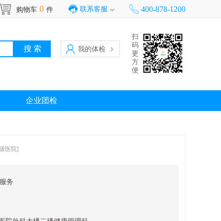
0
400-878-1200
联系客服
购物车
件
扫
码
我的体检
更
方
便
检
企业团检
三级医院]
服务