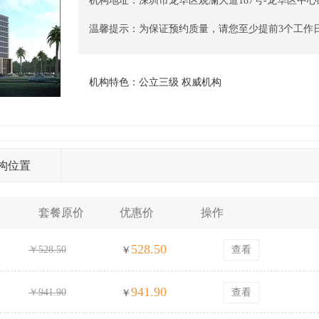
机构地址：
深圳市龙华区观澜大道187号-龙华区中
温馨提示：
为保证预约质量，请您至少提前3个工作
机构特色：
公立三级 权威机构
构位置
套餐原价
优惠价
操作
528.50
￥528.50
查看
￥
941.90
￥941.90
查看
￥