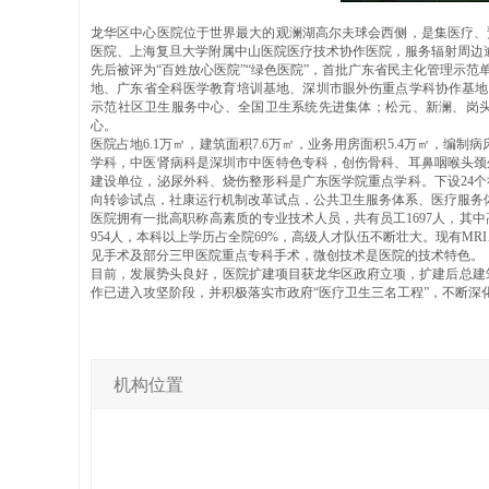
龙华区中心医院位于世界最大的观澜湖高尔夫球会西侧，是集医疗、
医院、上海复旦大学附属中山医院医疗技术协作医院，服务辐射周边逾3
先后被评为“百姓放心医院”“绿色医院”，首批广东省民主化管理示
地、广东省全科医学教育培训基地、深圳市眼外伤重点学科协作基地
示范社区卫生服务中心、全国卫生系统先进集体；松元、新澜、岗
心。
医院占地6.1万㎡，建筑面积7.6万㎡，业务用房面积5.4万㎡，编制
学科，中医肾病科是深圳市中医特色专科，创伤骨科、耳鼻咽喉头颈
建设单位，泌尿外科、烧伤整形科是广东医学院重点学科。下设24
向转诊试点，社康运行机制改革试点，公共卫生服务体系、医疗服务体
医院拥有一批高职称高素质的专业技术人员，共有员工1697人，其中高
954人，本科以上学历占全院69%，高级人才队伍不断壮大。现有MR
见手术及部分三甲医院重点专科手术，微创技术是医院的技术特色。
目前，发展势头良好，医院扩建项目获龙华区政府立项，扩建后总建筑面
作已进入攻坚阶段，并积极落实市政府“医疗卫生三名工程”，不断
机构位置