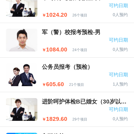
可约日期
1024.20
0人预约
￥
26个项目
军（警）校报考预检-男
可约日期
1084.00
0人预约
￥
24个项目
公务员报考（预检）
可约日期
605.60
1人预约
￥
21个项目
进阶呵护体检B已婚女（30岁以下）
可约日期
1829.60
0人预约
￥
29个项目