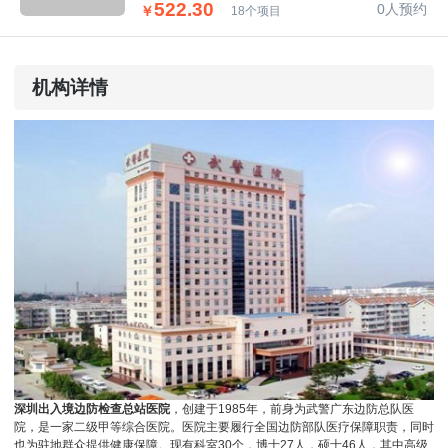
522.30
0人预约
￥
18个项目
机构详情
深圳出入境边防检查总站医院
，创建于1985年，前身为武警广东边防总队医
院，
是一家二级甲等综合医院
。医院主要履行全国边防部队医疗保障职责，同时
也为驻地群众提供健康保障。现有科室30个，博士27人，硕士46人，其中高级